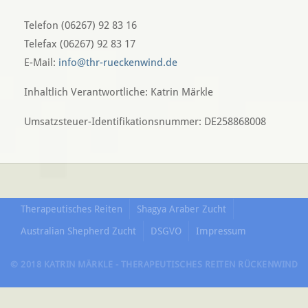
Telefon (06267) 92 83 16
Telefax (06267) 92 83 17
E-Mail:
info@thr-rueckenwind.de
Inhaltlich Verantwortliche: Katrin Märkle
Umsatzsteuer-Identifikationsnummer: DE258868008
Therapeutisches Reiten
Shagya Araber Zucht
Australian Shepherd Zucht
DSGVO
Impressum
© 2018 KATRIN MÄRKLE - THERAPEUTISCHES REITEN RÜCKENWIND