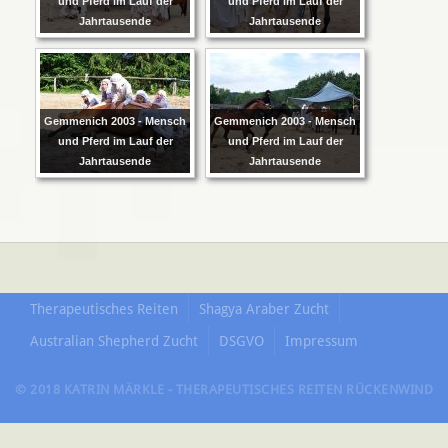
und Pferd im Lauf der
und Pferd im Lauf der
Jahrtausende
Jahrtausende
Gemmenich 2003 - Mensch
Gemmenich 2003 - Mensch
und Pferd im Lauf der
und Pferd im Lauf der
Jahrtausende
Jahrtausende
Therapeutisches Reiten
Shagya Araber Zucht
Australian Shepherd Zucht
DSGVO
Impressum
© 2018 KATRIN MÄRKLE - THERAPEUTISCHES REITEN RÜCKENWIND