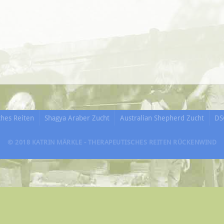
ches Reiten
Shagya Araber Zucht
Australian Shepherd Zucht
DS
© 2018 KATRIN MÄRKLE - THERAPEUTISCHES REITEN RÜCKENWIND