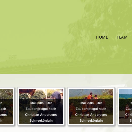
HOME
TEAM
er
Mai 2004 - Der
Mai 2004 - Der
M
nach
Zauberspiegel nach
Zauberspiegel nach
Zau
rsens
Christian Andersens
Christian Andersens
Chri
in
Schneekönigin
Schneekönigin
S