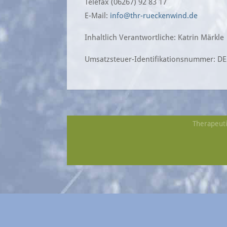
Telefax (06267) 92 83 17
E-Mail:
info@thr-rueckenwind.de
Inhaltlich Verantwortliche: Katrin Märkle
Umsatzsteuer-Identifikationsnummer: D
Therapeuti