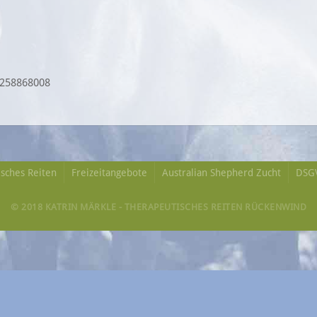
E258868008
sches Reiten
Freizeitangebote
Australian Shepherd Zucht
DSG
© 2018 KATRIN MÄRKLE - THERAPEUTISCHES REITEN RÜCKENWIND