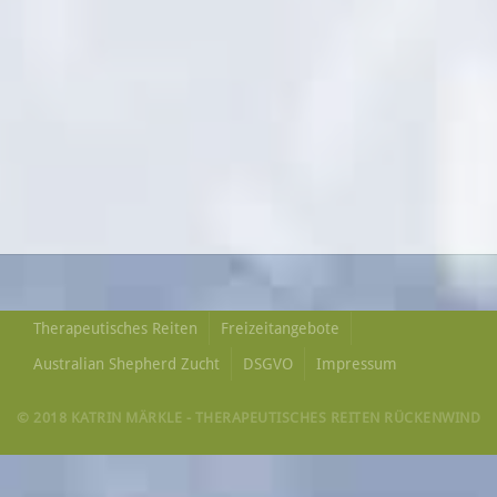
Therapeutisches Reiten
Freizeitangebote
Australian Shepherd Zucht
DSGVO
Impressum
© 2018 KATRIN MÄRKLE - THERAPEUTISCHES REITEN RÜCKENWIND