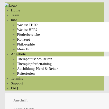
Home
Team
Info
Was ist THR?
Was ist HPR?
Förderbereiche
Konzept
Philosophie
Mein Hof
Angebote
Therapeutisches Reiten
Therapiepferdetraining
Ausbildung Pferd & Reiter
Reiterferien
Termine
Support
FAQ
Anschrift
Katrin Märkle